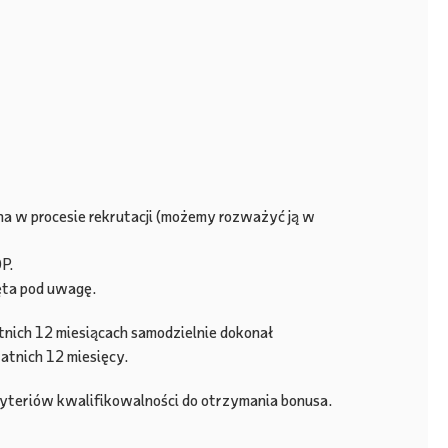
wna w procesie rekrutacji (możemy rozważyć ją w
P.
ęta pod uwagę.
tnich 12 miesiącach samodzielnie dokonał
atnich 12 miesięcy.
ryteriów kwalifikowalności do otrzymania bonusa.