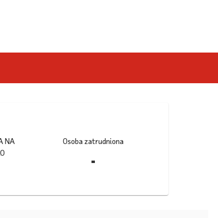
A NA
Osoba zatrudniona
KO
-