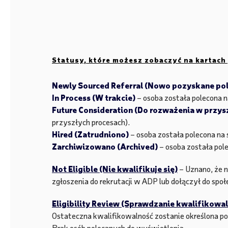
Statusy, które możesz zobaczyć na kartach 
Newly Sourced Referral (Nowo pozyskane po
In Process (W trakcie)
– osoba została polecona na
Future Consideration (Do rozważenia w przys
przyszłych procesach).
Hired (Zatrudniono)
– osoba została polecona na 
Zarchiwizowano (Archived)
– osoba została pole
Not Eligible (Nie kwalifikuje się)
– Uznano, że n
zgłoszenia do rekrutacji w ADP lub dołączył do spo
Eligibility Review (Sprawdzanie kwalifikowa
Ostateczna kwalifikowalność zostanie określona po
Brak osób polecanych do wyświetlenia.