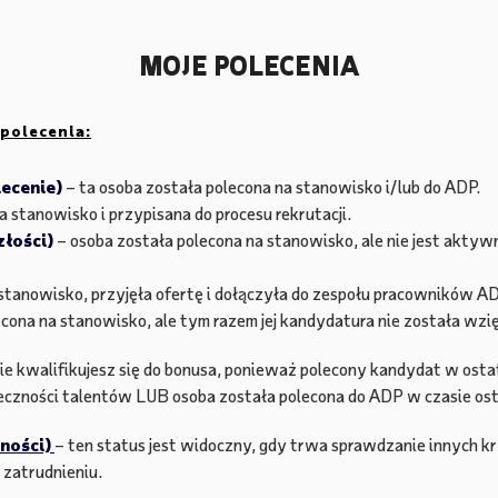
MOJE POLECENIA
polecenia:
lecenie)
– ta osoba została polecona na stanowisko i/lub do ADP.
 stanowisko i przypisana do procesu rekrutacji.
złości)
– osoba została polecona na stanowisko, ale nie jest akty
stanowisko, przyjęła ofertę i dołączyła do zespołu pracowników AD
cona na stanowisko, ale tym razem jej kandydatura nie została wzi
ie kwalifikujesz się do bonusa, ponieważ polecony kandydat w osta
łeczności talentów LUB osoba została polecona do ADP w czasie ost
lności)
– ten status jest widoczny, gdy trwa sprawdzanie innych k
 zatrudnieniu.